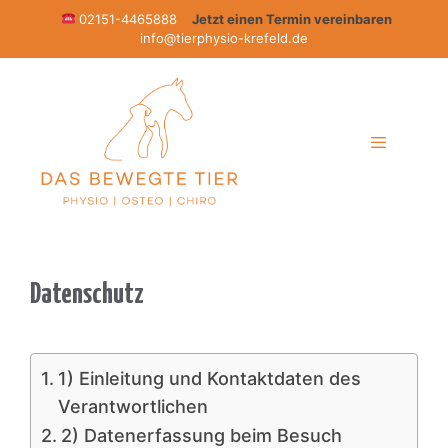
Zum
02151-4465888
Jetzt einen Termin vereinbaren
info@tierphysio-krefeld.de
Inhalt
springen
Menü
Datenschutz
1) Einleitung und Kontaktdaten des
Verantwortlichen
2) Datenerfassung beim Besuch