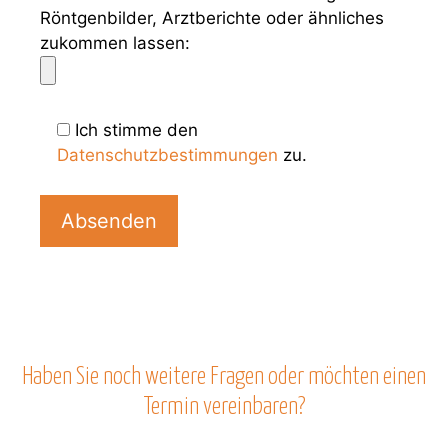
Röntgenbilder, Arztberichte oder ähnliches
zukommen lassen:
Ich stimme den
Datenschutzbestimmungen
zu.
B
i
t
t
e
l
a
s
Haben Sie noch weitere Fragen oder möchten einen
s
Termin vereinbaren?
e
d