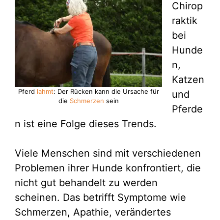
Chirop
raktik
bei
Hunde
n,
Katzen
Pferd
lahmt
: Der Rücken kann die Ursache für
und
die
Schmerzen
sein
Pferde
n ist eine Folge dieses Trends.
Viele Menschen sind mit verschiedenen
Problemen ihrer Hunde konfrontiert, die
nicht gut behandelt zu werden
scheinen. Das betrifft Symptome wie
Schmerzen, Apathie, verändertes