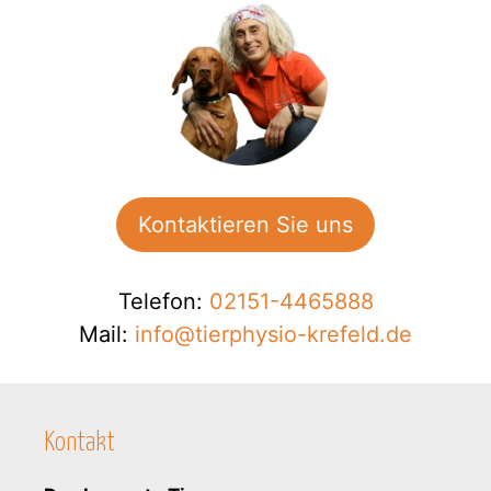
i
e
s
e
s
F
e
l
Kontaktieren Sie uns
d
l
e
Telefon:
02151-4465888
e
Mail:
info@tierphysio-krefeld.de
r
.
Kontakt