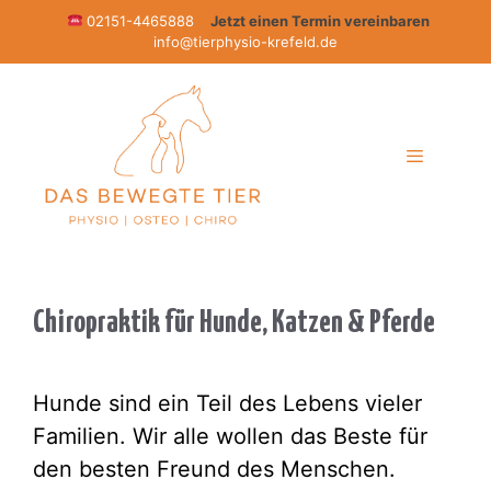
Zum
02151-4465888
Jetzt einen Termin vereinbaren
info@tierphysio-krefeld.de
Inhalt
springen
Menü
Chiropraktik für Hunde, Katzen & Pferde
Hunde sind ein Teil des Lebens vieler
Familien. Wir alle wollen das Beste für
den besten Freund des Menschen.