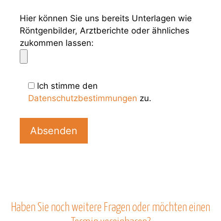
Hier können Sie uns bereits Unterlagen wie
Röntgenbilder, Arztberichte oder ähnliches
zukommen lassen:
Ich stimme den
Datenschutzbestimmungen
zu.
B
i
t
t
e
l
a
s
Haben Sie noch weitere Fragen oder möchten einen
s