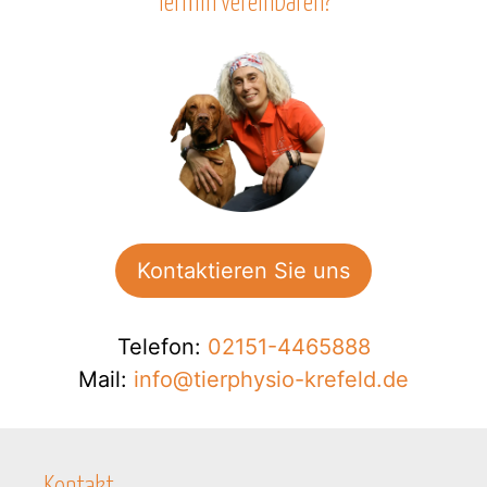
Termin vereinbaren?
e
d
i
e
s
e
s
F
e
l
Kontaktieren Sie uns
d
l
e
Telefon:
02151-4465888
e
Mail:
info@tierphysio-krefeld.de
r
.