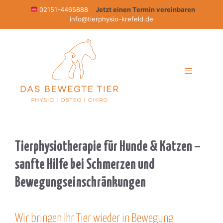
Zum
02151-4465888
Jetzt einen Termin vereinbaren
info@tierphysio-krefeld.de
Inhalt
springen
Menü
Tierphysiotherapie für Hunde & Katzen –
sanfte Hilfe bei Schmerzen und
Bewegungseinschränkungen
Wir bringen Ihr Tier wieder in Bewegung