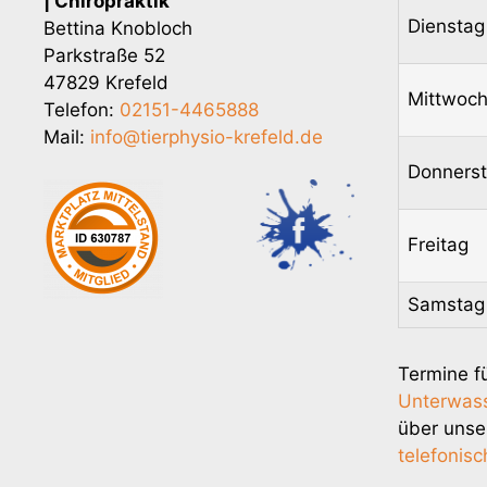
| Chiropraktik
Dienstag
Bettina Knobloch
Parkstraße 52
47829 Krefeld
Mittwoc
Telefon:
02151-4465888
Mail:
info@tierphysio-krefeld.de
Donners
Freitag
Samstag
Termine f
Unterwas
über uns
telefonisc