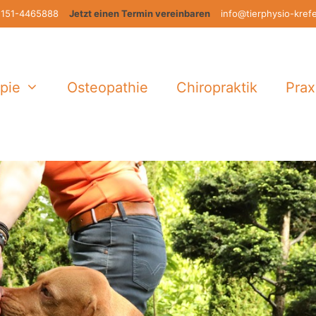
151-4465888
Jetzt einen Termin vereinbaren
info@tierphysio-kref
pie
Osteopathie
Chiropraktik
Prax