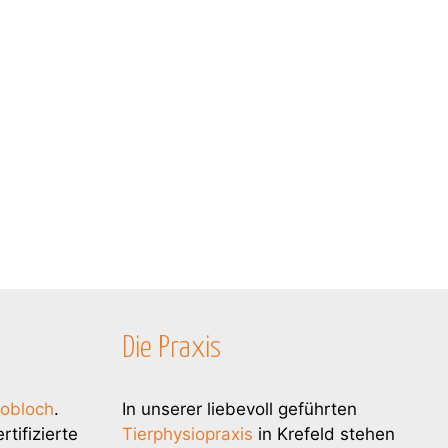
s
e
s
F
e
l
d
l
e
e
r
.
Die Praxis
nobloch
.
In unserer liebevoll geführten
tifizierte
Tierphysiopraxis
in Krefeld stehen