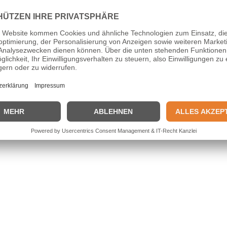
Sie uns gerne, um weitere Informationen
ereinbaren.
erphysio an. Wir behandeln Ihr Tier aber
-Uerdingen
.