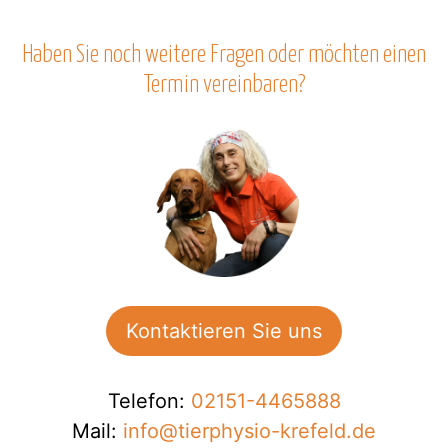
a
s
Haben Sie noch weitere Fragen oder möchten einen
s
Termin vereinbaren?
e
d
i
e
s
e
s
F
e
l
Kontaktieren Sie uns
d
l
e
Telefon:
02151-4465888
e
Mail:
info@tierphysio-krefeld.de
r