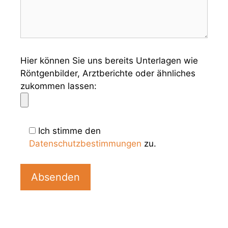
Hier können Sie uns bereits Unterlagen wie
Röntgenbilder, Arztberichte oder ähnliches
zukommen lassen:
Ich stimme den
Datenschutzbestimmungen
zu.
B
i
t
t
e
l