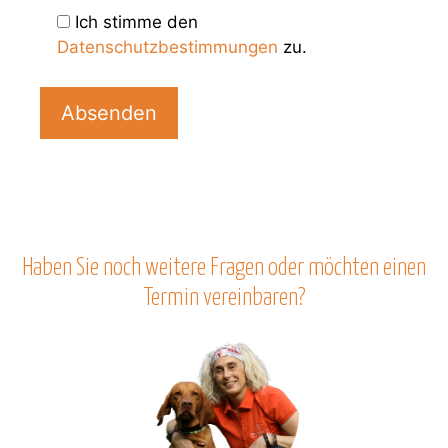
Ich stimme den
Datenschutzbestimmungen
zu.
B
i
t
t
e
l
a
s
Haben Sie noch weitere Fragen oder möchten einen
s
Termin vereinbaren?
e
d
i
e
s
e
s