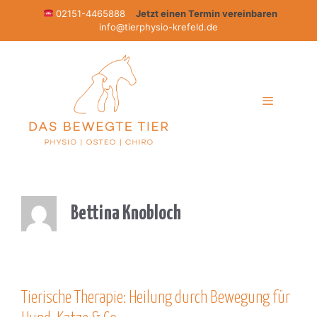
Zum
02151-4465888
Jetzt einen Termin vereinbaren
info@tierphysio-krefeld.de
Inhalt
springen
Menü
Bettina Knobloch
Tierische Therapie: Heilung durch Bewegung für