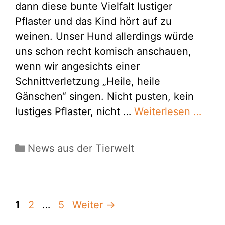
dann diese bunte Vielfalt lustiger
Pflaster und das Kind hört auf zu
weinen. Unser Hund allerdings würde
uns schon recht komisch anschauen,
wenn wir angesichts einer
Schnittverletzung „Heile, heile
Gänschen“ singen. Nicht pusten, kein
lustiges Pflaster, nicht …
Weiterlesen …
Kategorien
News aus der Tierwelt
Seite
Seite
Seite
1
2
…
5
Weiter
→