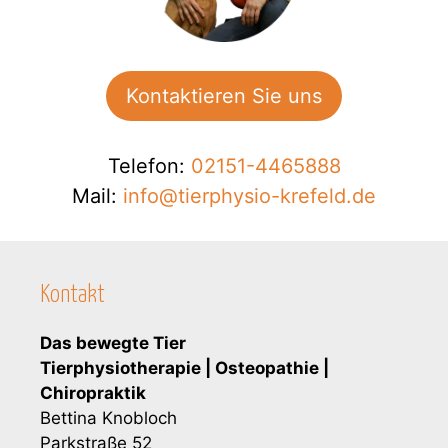
F
e
l
Kontaktieren Sie uns
d
l
e
Telefon:
02151-4465888
e
Mail:
info@tierphysio-krefeld.de
r
.
Kontakt
Das bewegte Tier
Tierphysiotherapie | Osteopathie |
Chiropraktik
Bettina Knobloch
Parkstraße 52