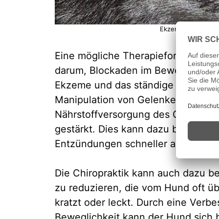
Ekzem durch Impfun
Eine mögliche Therapieform bei Ek
darum, Blockaden im Bewegungsapp
Ekzeme und das ständige Kratzen 
Manipulation von Gelenken und Wir
Nährstoffversorgung des Gewebes
gestärkt. Dies kann dazu beitragen,
Entzündungen schneller abklingen.
Die Chiropraktik kann auch dazu be
zu reduzieren, die vom Hund oft üb
kratzt oder leckt. Durch eine Verb
Beweglichkeit kann der Hund sich 