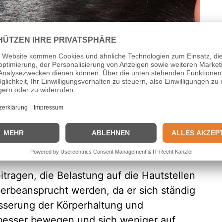
g – Entzündete Einstichstelle
zemen ist die
Chiropraktik
. Dabei geht es
arat des Hundes zu lösen, die durch die
des Hundes entstehen können. Durch die
belsäule wird die Durchblutung und
 verbessert und das Immunsystem
 dass die Haut schneller heilt und
itragen, die Belastung auf die Hautstellen
erbeansprucht werden, da er sich ständig
esserung der Körperhaltung und
besser bewegen und sich weniger auf