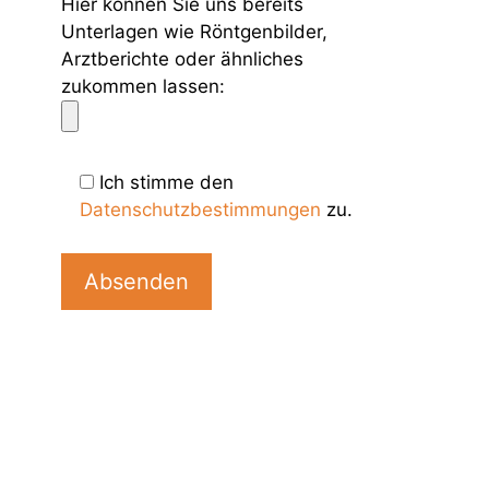
Hier können Sie uns bereits
Unterlagen wie Röntgenbilder,
Arztberichte oder ähnliches
zukommen lassen:
Ich stimme den
Datenschutzbestimmungen
zu.
B
i
t
t
e
l
a
s
s
e