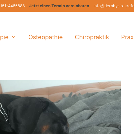
151-4465888
Jetzt einen Termin vereinbaren
info@tierphysio-kref
pie
Osteopathie
Chiropraktik
Prax