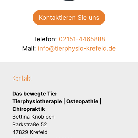
e
l
Kontaktieren Sie uns
d
l
e
Telefon:
02151-4465888
e
Mail:
info@tierphysio-krefeld.de
r
.
Kontakt
Das bewegte Tier
Tierphysiotherapie | Osteopathie |
Chiropraktik
Bettina Knobloch
Parkstraße 52
47829 Krefeld