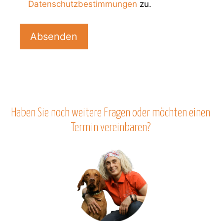
Datenschutzbestimmungen
zu.
B
i
t
t
e
l
a
s
Haben Sie noch weitere Fragen oder möchten einen
s
Termin vereinbaren?
e
d
i
e
s
e
s
F