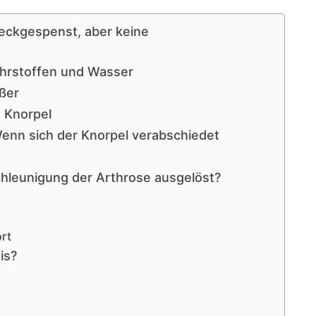
reckgespenst, aber keine
ährstoffen und Wasser
ßer
n Knorpel
enn sich der Knorpel verabschiedet
chleunigung der Arthrose ausgelöst?
rt
is?