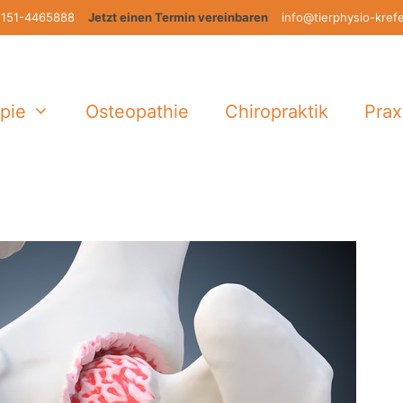
151-4465888
Jetzt einen Termin vereinbaren
info@tierphysio-kref
pie
Osteopathie
Chiropraktik
Prax