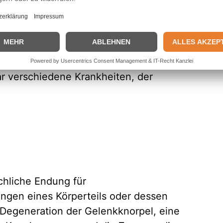
ritis, einer Gelenkentzündung in ihren
ind die Schmerzen verschwunden. Auch sie
n, aber nach einiger Zeit der
s Amulett töten.
ar verschiedene Krankheiten, der
chliche Endung für
ungen eines Körperteils oder dessen
e Degeneration der Gelenkknorpel, eine