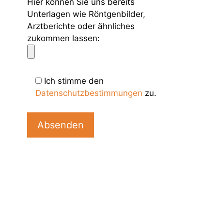
Hier können Sie uns bereits
Unterlagen wie Röntgenbilder,
Arztberichte oder ähnliches
zukommen lassen:
Ich stimme den
Datenschutzbestimmungen
zu.
B
i
t
t
e
l
a
s
s
e