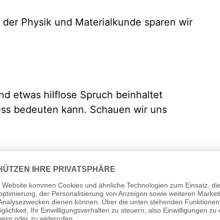
in der Physik und Materialkunde sparen wir
d etwas hilflose Spruch beinhaltet
ress bedeuten kann. Schauen wir uns
dem Bau des Ponyhofs friedlich vor sich
ferde auf ihm rum und knabbern es ab. Was
äht und zu Heu getrocknet. Ein gewaltiger