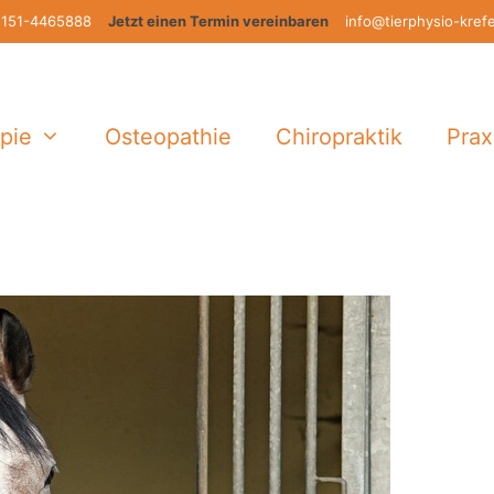
151-4465888
Jetzt einen Termin vereinbaren
info@tierphysio-kref
pie
Osteopathie
Chiropraktik
Prax