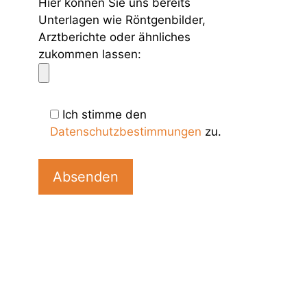
Hier können Sie uns bereits
Unterlagen wie Röntgenbilder,
Arztberichte oder ähnliches
zukommen lassen:
Ich stimme den
Datenschutzbestimmungen
zu.
B
i
t
t
e
l
a
s
s
e